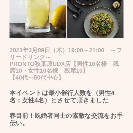
2023年3月09日（木）19:00～21:00 ～フ
リードリンク～
PRONTO秋葉原UDX店【男性10名様 残
席10・女性10名様 残席10】
【40代～50代中心】
本イベントは最小催行人数を（男性4
名：女性4名）とさせて頂きました
春目前！既婚者同士の素敵な交流をお手
伝い。