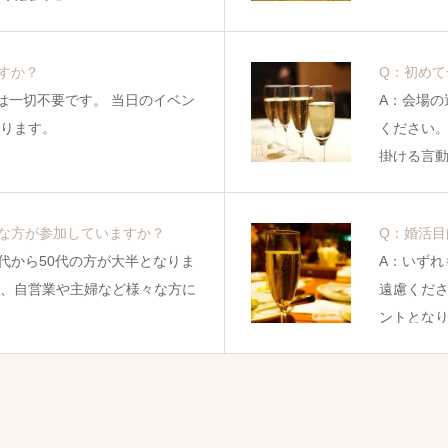
すか？
Q：初めて
は一切不要です。 当日のイベン
A：会場の
ります。
ください
掛ける言
な方が参加していますか？
Q：婚活目
代から50代の方が大半となりま
A：いずれ
、自営業や主婦など様々な方に
遠慮くだ
ントとな